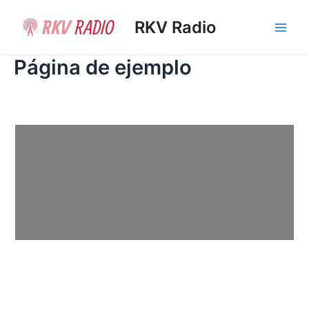
Ir
al
RKV Radio
Main
contenido
Página de ejemplo
Men