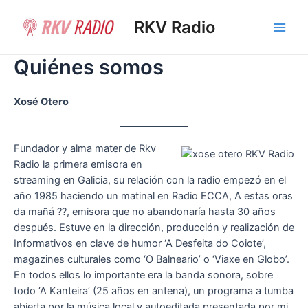
Ir
al
RKV Radio
Main
contenido
Quiénes somos
Men
Xosé Otero
Fundador y alma mater de Rkv
Radio la primera emisora en
streaming en Galicia, su relación con la radio empezó en el
año 1985 haciendo un matinal en Radio ECCA, A estas oras
da mañá ??, emisora que no abandonaría hasta 30 años
después. Estuve en la dirección, producción y realización de
Informativos en clave de humor ‘A Desfeita do Coiote’,
magazines culturales como ‘O Balneario’ o ‘Viaxe en Globo’.
En todos ellos lo importante era la banda sonora, sobre
todo ‘A Kanteira’ (25 años en antena), un programa a tumba
abierta por la música local y autoeditada presentada por mi