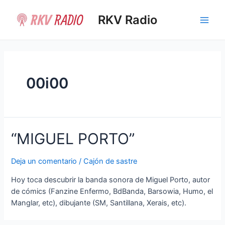
Ir
al
RKV Radio
Main
contenido
Men
00i00
“MIGUEL PORTO”
Deja un comentario
/
Cajón de sastre
Hoy toca descubrir la banda sonora de Miguel Porto, autor
de cómics (Fanzine Enfermo, BdBanda, Barsowia, Humo, el
Manglar, etc), dibujante (SM, Santillana, Xerais, etc).