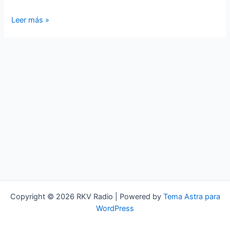
Rock
Leer más »
KV
–
Las
Canciones
Prohibidas
del
11-
S
Copyright © 2026 RKV Radio | Powered by
Tema Astra para
WordPress