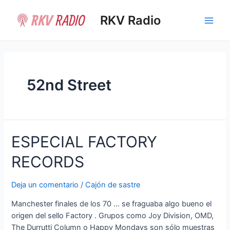
Ir
al
RKV Radio
Main
contenido
Men
52nd Street
ESPECIAL FACTORY
RECORDS
Deja un comentario
/
Cajón de sastre
Manchester finales de los 70 … se fraguaba algo bueno el
origen del sello Factory . Grupos como Joy Division, OMD,
The Durrutti Column o Happy Mondays son sólo muestras