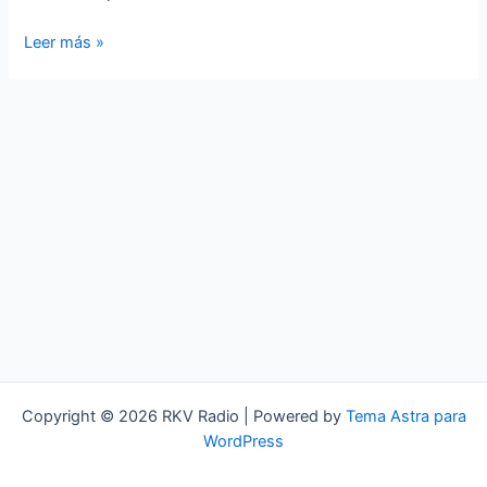
Tino
Leer más »
Casal,
el
Rey
del
Glam
Copyright © 2026 RKV Radio | Powered by
Tema Astra para
WordPress