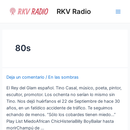
Ir
al
RKV Radio
Main
contenido
Men
80s
Deja un comentario
/
En las sombras
El Rey del Glam español. Tino Casal, músico, poeta, pintor,
escultor, promotor. Los ochenta no serían lo mismo sin
Tino. Nos dejó huérfanos el 22 de Septiembre de hace 30
años, en un fatídico accidente de tráfico. Te seguimos
echando de menos. “Sólo los cobardes tienen miedo…”
Play List MiedoAfrican ChicHisteriaBilly BoyBailar hasta
morirChampú de …