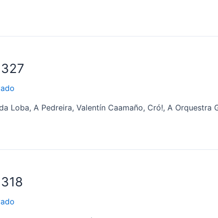
1327
vado
da Loba, A Pedreira, Valentín Caamaño, Cró!, A Orquestra G
1318
vado