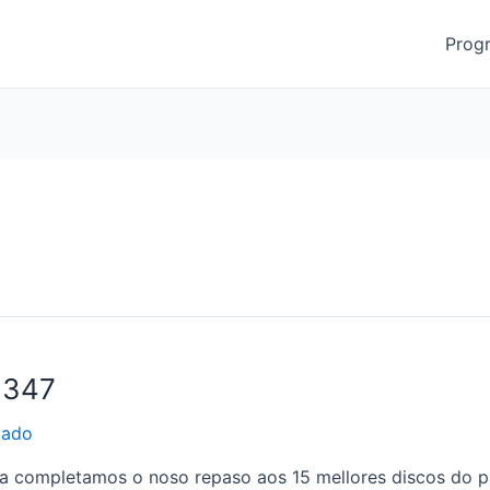
Prog
1347
vado
 completamos o noso repaso aos 15 mellores discos do p