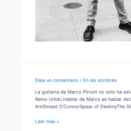
Deja un comentario
/
En las sombras
La guitarra de Marco Pirroni no sólo ha es
Reino Unido.Hablar de Marco es hablar d
AntSinead O’ConnorSpear of DestinyThe Sli
Marco
Leer más »
Pirroni