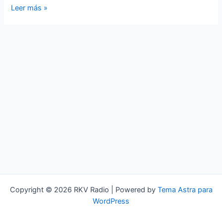
Rock
Leer más »
KV
–
The
Number
40
of
the
Beast
Copyright © 2026 RKV Radio | Powered by
Tema Astra para
WordPress