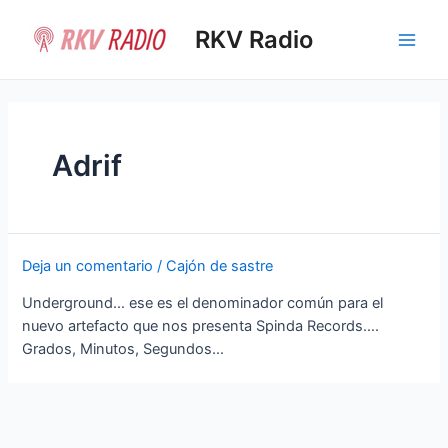
Ir
al
RKV Radio
Main
contenido
Men
Adrif
Deja un comentario
/
Cajón de sastre
Underground… ese es el denominador común para el
nuevo artefacto que nos presenta Spinda Records….
Grados, Minutos, Segundos…