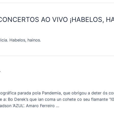
ONCERTOS AO VIVO ¡HABELOS, HA
cia. Habelos, hainos.
y
scográfica parada pola Pandemia, que obrigou a deter ós co
e a: Bo Derek’s que ian coma un cohete co seu flamante ’10
Ladson ‘AZUL’. Amaro Ferreiro …