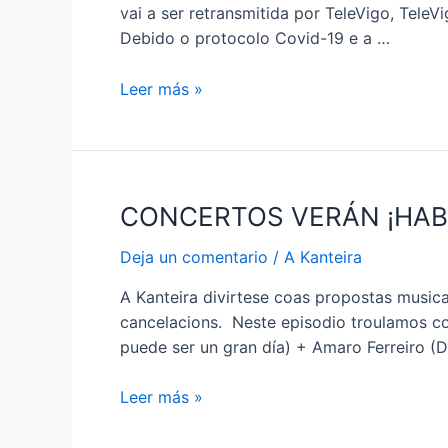
vai a ser retransmitida por TeleVigo, TeleV
Debido o protocolo Covid-19 e a …
a
Leer más »
kanteira
feat.
maketón
maeloc
CONCERTOS VERÁN ¡HAB
20º
edición
Deja un comentario
/
A Kanteira
A Kanteira divirtese coas propostas musica
cancelacions. Neste episodio troulamos con
puede ser un gran día) + Amaro Ferreiro (
CONCERTOS
Leer más »
VERÁN
¡HABELOS,