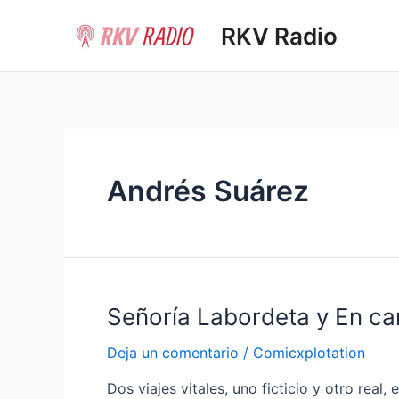
Ir
RKV Radio
al
contenido
Andrés Suárez
Señoría Labordeta y En c
Deja un comentario
/
Comicxplotation
Dos viajes vitales, uno ficticio y otro re