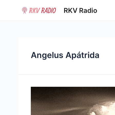
Ir
RKV Radio
al
contenido
Angelus Apátrida