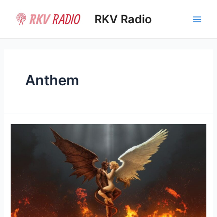
Ir
al
RKV Radio
Main
contenido
Men
Anthem