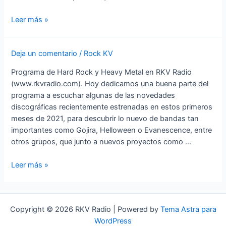
Rock
Leer más »
KV
–
Deja un comentario
/
Rock KV
Filarmonías
Programa de Hard Rock y Heavy Metal en RKV Radio
(www.rkvradio.com). Hoy dedicamos una buena parte del
programa a escuchar algunas de las novedades
discográficas recientemente estrenadas en estos primeros
meses de 2021, para descubrir lo nuevo de bandas tan
importantes como Gojira, Helloween o Evanescence, entre
otros grupos, que junto a nuevos proyectos como …
Rock
Leer más »
KV
–
Neo
Copyright © 2026 RKV Radio | Powered by
Tema Astra para
WordPress