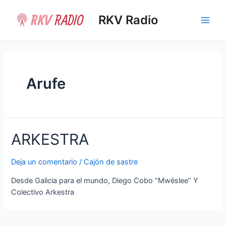
Ir
al
RKV Radio
Main
contenido
Men
Arufe
ARKESTRA
Deja un comentario
/
Cajón de sastre
Desde Galicia para el mundo, Diego Cobo “Mwëslee” Y
Colectivo Arkestra