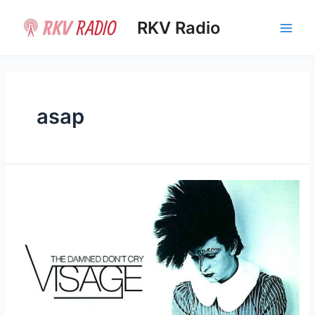
Ir
al
RKV Radio
Main
contenido
Men
asap