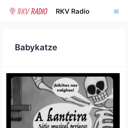
Ir
al
RKV Radio
Main
contenido
Men
Babykatze