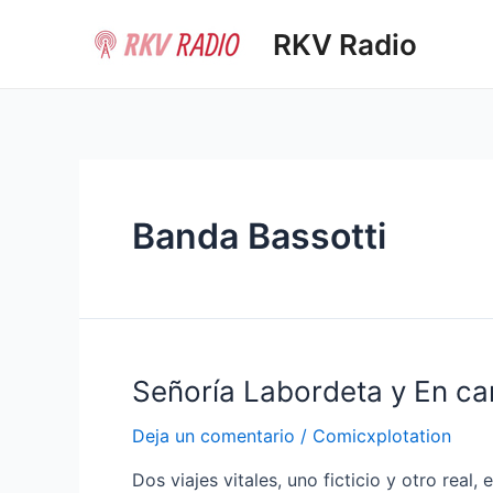
Ir
RKV Radio
al
contenido
Banda Bassotti
Señoría Labordeta y En c
Deja un comentario
/
Comicxplotation
Dos viajes vitales, uno ficticio y otro re