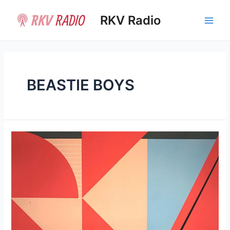
Ir
al
RKV Radio
Main
contenido
Men
BEASTIE BOYS