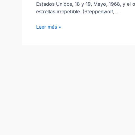
Estados Unidos, 18 y 19, Mayo, 1968, y el 
estrellas irrepetible. (Steppenwolf, …
Standards
Leer más »
a
lo
loco
‘Mucho
tiempo
por
llegar’