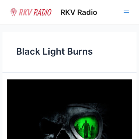
Ir
al
RKV Radio
Main
contenido
Men
Black Light Burns