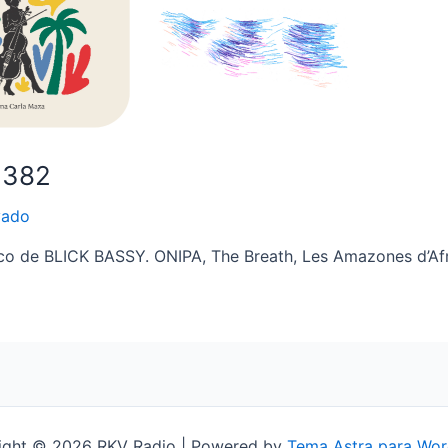
1382
vado
co de BLICK BASSY. ONIPA, The Breath, Les Amazones d’Afr
ight © 2026 RKV Radio | Powered by
Tema Astra para Wor