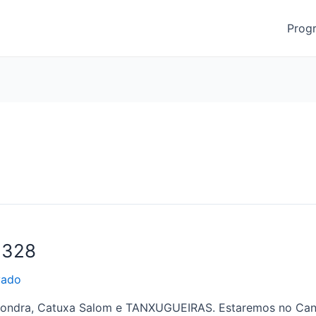
Prog
1328
vado
Mondra, Catuxa Salom e TANXUGUEIRAS. Estaremos no Can