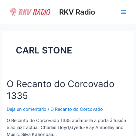
Ir
al
RKV Radio
Main
contenido
Men
CARL STONE
O Recanto do Corcovado
1335
Deja un comentario
/
O Recanto do Corcovado
O Recanto do Corcovado 1335 abrímoslle a porta á fusión
e ao jazz actual. Charles Lloyd,Gyedu-Blay Ambolley and
Music, Silva Kallionpää…