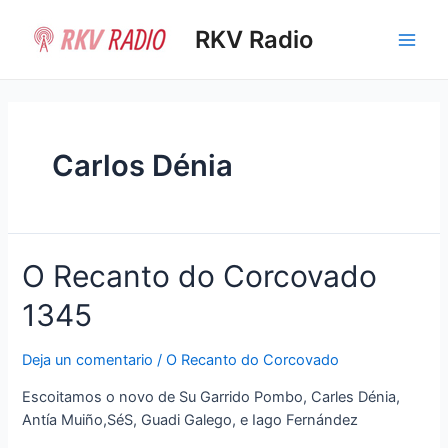
Ir
al
RKV Radio
Main
contenido
Men
Carlos Dénia
O Recanto do Corcovado
1345
Deja un comentario
/
O Recanto do Corcovado
Escoitamos o novo de Su Garrido Pombo, Carles Dénia,
Antía Muiño,SéS, Guadi Galego, e Iago Fernández