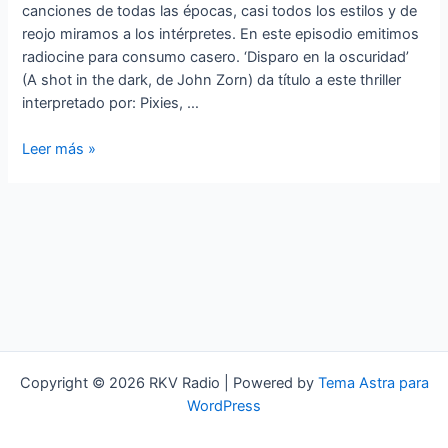
canciones de todas las épocas, casi todos los estilos y de
reojo miramos a los intérpretes. En este episodio emitimos
radiocine para consumo casero. ‘Disparo en la oscuridad’
(A shot in the dark, de John Zorn) da título a este thriller
interpretado por: Pixies, …
Standards
Leer más »
a
lo
loco
‘Disparo
en
la
oscuridad’
(thriller
musical)
Copyright © 2026 RKV Radio | Powered by
Tema Astra para
WordPress