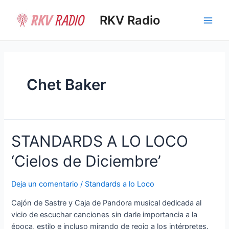
Ir
al
RKV Radio
Main
contenido
Men
Chet Baker
STANDARDS A LO LOCO
‘Cielos de Diciembre’
Deja un comentario
/
Standards a lo Loco
Cajón de Sastre y Caja de Pandora musical dedicada al
vicio de escuchar canciones sin darle importancia a la
época, estilo e incluso mirando de reojo a los intérpretes.