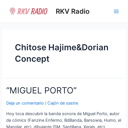
Ir
al
RKV Radio
Main
contenido
Men
Chitose Hajime&Dorian
Concept
“MIGUEL PORTO”
Deja un comentario
/
Cajón de sastre
Hoy toca descubrir la banda sonora de Miguel Porto, autor
de cómics (Fanzine Enfermo, BdBanda, Barsowia, Humo, el
Manglar, etc), dibujante (SM, Santillana, Xerais, etc).