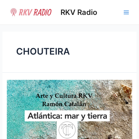
Ir
al
RKV Radio
Main
contenido
Men
CHOUTEIRA