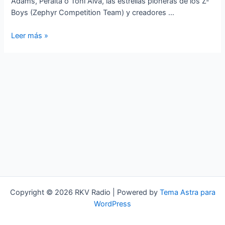
Adams, Peralta o Toni Alva, las estrellas pioneras de los Z-
Boys (Zephyr Competition Team) y creadores …
¡Forever
Leer más »
Jay!
Copyright © 2026 RKV Radio | Powered by
Tema Astra para
WordPress