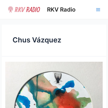
Ir
al
RKV Radio
Main
contenido
Men
Chus Vázquez