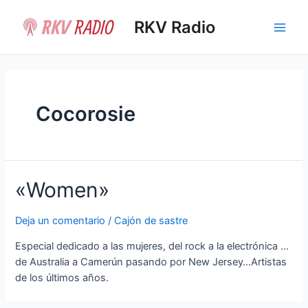
Ir
al
RKV Radio
Main
contenido
Men
Cocorosie
«Women»
Deja un comentario
/
Cajón de sastre
Especial dedicado a las mujeres, del rock a la electrónica …
de Australia a Camerún pasando por New Jersey…Artistas
de los últimos años.