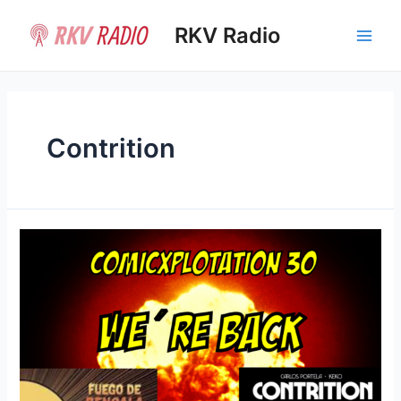
Ir
al
RKV Radio
Main
contenido
Men
Contrition