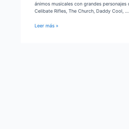
ánimos musicales con grandes personajes de
Celibate Rifles, The Church, Daddy Cool, …
Standards
Leer más »
a
lo
loco
¡
Arde
Australia!
contra
el
fuego
R’n’R