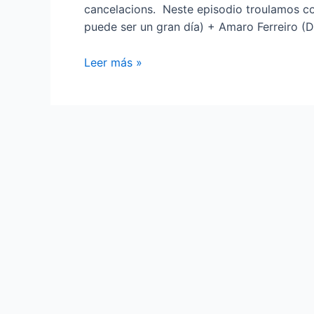
cancelacions. Neste episodio troulamos con
puede ser un gran día) + Amaro Ferreiro (
CONCERTOS
Leer más »
VERÁN
¡HABELOS,
HAINOS!