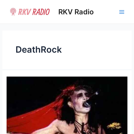
Ir
al
RKV Radio
Main
contenido
Men
DeathRock