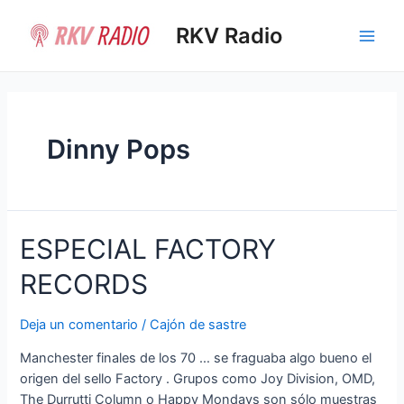
Ir
al
RKV Radio
Main
contenido
Men
Dinny Pops
ESPECIAL FACTORY
RECORDS
Deja un comentario
/
Cajón de sastre
Manchester finales de los 70 … se fraguaba algo bueno el
origen del sello Factory . Grupos como Joy Division, OMD,
The Durrutti Column o Happy Mondays son sólo muestras