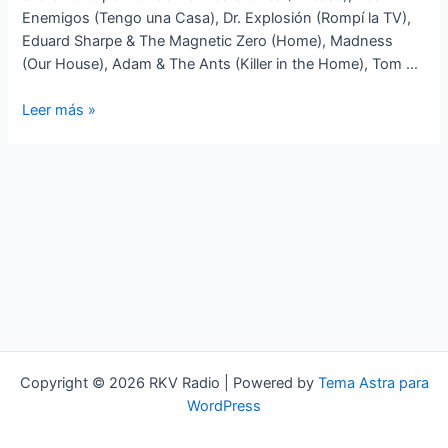
Enemigos (Tengo una Casa), Dr. Explosión (Rompí la TV),
Eduard Sharpe & The Magnetic Zero (Home), Madness
(Our House), Adam & The Ants (Killer in the Home), Tom …
Standards
Leer más »
a
lo
loco
¡Pasa
para
Casa!
Copyright © 2026 RKV Radio | Powered by
Tema Astra para
WordPress