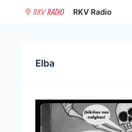
Ir
RKV Radio
al
contenido
Elba