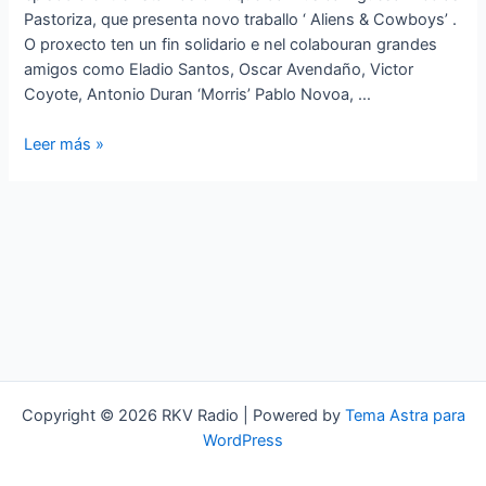
Pastoriza, que presenta novo traballo ‘ Aliens & Cowboys’ .
O proxecto ten un fin solidario e nel colabouran grandes
amigos como Eladio Santos, Oscar Avendaño, Victor
Coyote, Antonio Duran ‘Morris’ Pablo Novoa, …
A
Leer más »
KANTEIRA
conversa
con
Aliens,
Cowboys
e
Nicolás
Copyright © 2026 RKV Radio | Powered by
Tema Astra para
WordPress