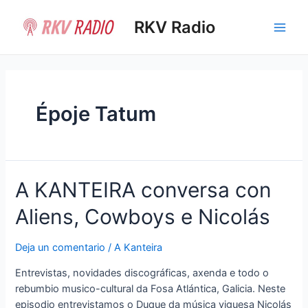
Ir
al
RKV Radio
Main
contenido
Men
Époje Tatum
A KANTEIRA conversa con
Aliens, Cowboys e Nicolás
Deja un comentario
/
A Kanteira
Entrevistas, novidades discográficas, axenda e todo o
rebumbio musico-cultural da Fosa Atlántica, Galicia. Neste
episodio entrevistamos o Duque da música viguesa Nicolás