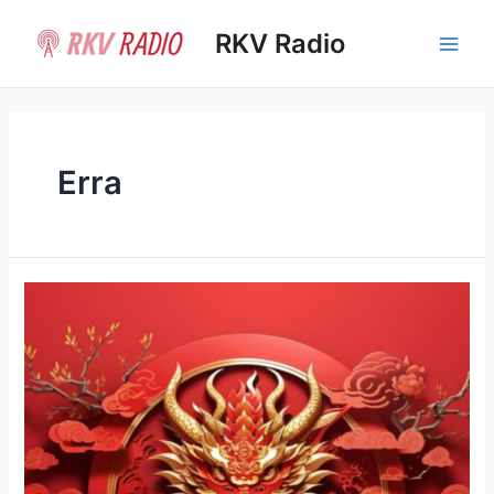
Ir
al
RKV Radio
Main
contenido
Men
Erra