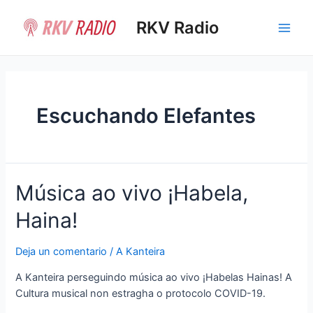
Ir
al
RKV Radio
Main
contenido
Men
Escuchando Elefantes
Música ao vivo ¡Habela,
Haina!
Deja un comentario
/
A Kanteira
A Kanteira perseguindo música ao vivo ¡Habelas Hainas! A
Cultura musical non estragha o protocolo COVID-19.