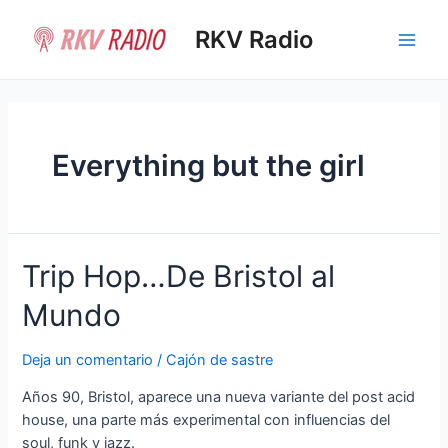
Ir
al
RKV Radio
Main
contenido
Men
Everything but the girl
Trip Hop…De Bristol al
Mundo
Deja un comentario
/
Cajón de sastre
Años 90, Bristol, aparece una nueva variante del post acid
house, una parte más experimental con influencias del
soul, funk y jazz.