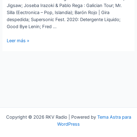
Jigsaw; Joseba Irazoki & Pablo Rega : Galician Tour; Mr.
Silla (Eectronica – Pop, Islandia); Barón Rojo | Gira
despedida; Supersonic Fest. 2020: Detergente Liquido;
Good Bye Lenin; Fred …
A
Leer más »
Kanteira
Winter
Party
‘Supersonic
Fest.
2020’
Copyright © 2026 RKV Radio | Powered by
Tema Astra para
WordPress