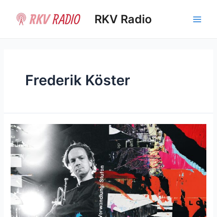
Ir
al
RKV Radio
Main
contenido
Men
Frederik Köster