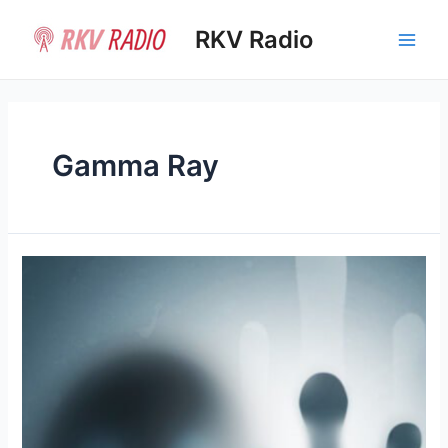
Ir
al
RKV Radio
Main
contenido
Men
Gamma Ray