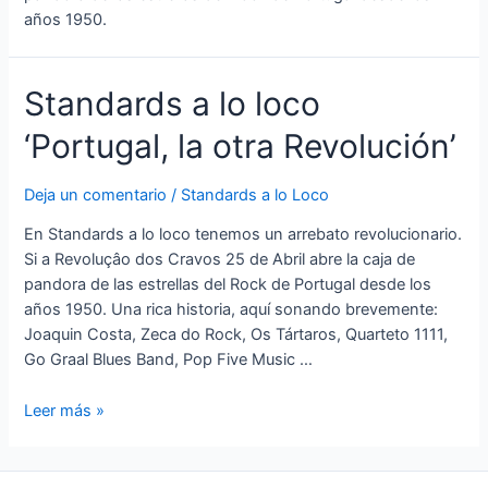
años 1950.
Standards a lo loco
‘Portugal, la otra Revolución’
Deja un comentario
/
Standards a lo Loco
En Standards a lo loco tenemos un arrebato revolucionario.
Si a Revoluçâo dos Cravos 25 de Abril abre la caja de
pandora de las estrellas del Rock de Portugal desde los
años 1950. Una rica historia, aquí sonando brevemente:
Joaquin Costa, Zeca do Rock, Os Tártaros, Quarteto 1111,
Go Graal Blues Band, Pop Five Music …
Standards
Leer más »
a
lo
loco