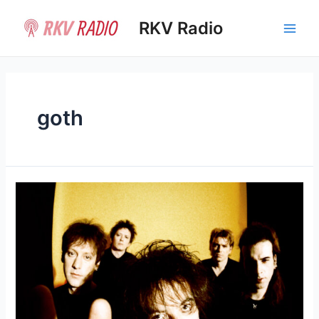
Ir
al
RKV Radio
Main
contenido
Men
goth