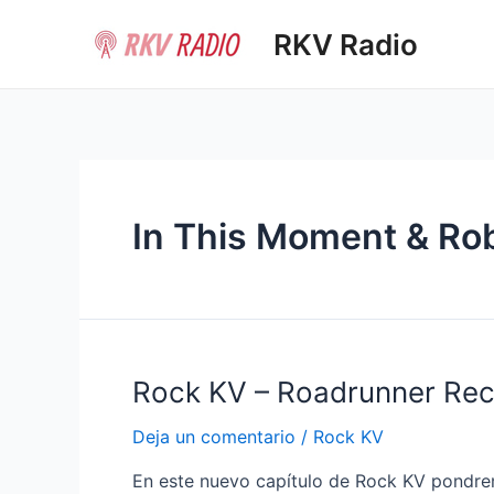
Ir
RKV Radio
al
contenido
In This Moment & Rob
Rock KV – Roadrunner Re
Deja un comentario
/
Rock KV
En este nuevo capítulo de Rock KV pondrem