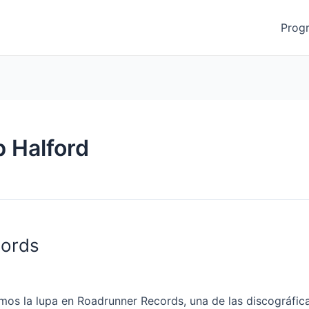
Prog
 Halford
cords
os la lupa en Roadrunner Records, una de las discográfic